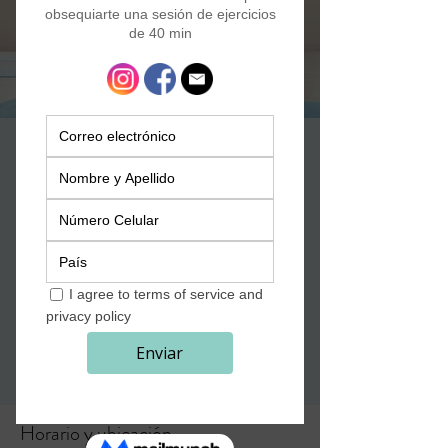
Yoga+Pilates Kids
sáb, 05 sept
  |  
Zoom
Divertida sesión de ejercicios online para
niños de 6 - 12 años
Se ha cerrado la posibilidad de
registrarse
Ver otros eventos
Horario y ubicación