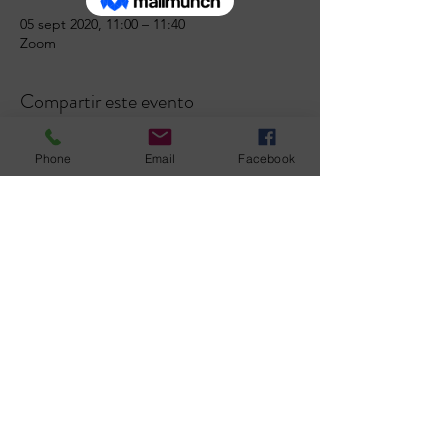
05 sept 2020, 11:00 – 11:40
Zoom
Compartir este evento
Phone
Email
Facebook
Formulario de suscripción
Acepto la política de
privacidad.